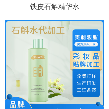
铁皮石斛精华水