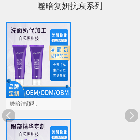
噬暗复妍抗衰系列
噬暗洁颜乳