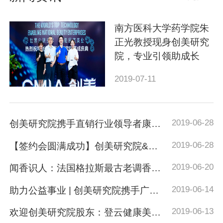
南方医科大学药学院朱
正光教授现身创美研究
院，专业引领助成长
2019-07-11
2019-06-28
创美研究院携手直销行业领导者康力顺势医疗产业园，助力中国大健康时代崛起
2019-06-28
【签约会圆满成功】创美研究院&青海诺蓝杞携手共赢，领携花青素美业行业未来
2019-06-20
闻香识人：法国格拉斯最古老调香家族第三代传人来创美研究院了
2019-06-14
助力公益事业 | 创美研究院携手广东省四季爱心助学公益促进会
2019-06-13
欢迎创美研究院股东：登云健康美业集团精英们“回家”