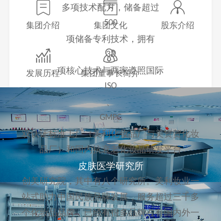
多项技术配方，储备超过
500
集团介绍
集团文化
股东介绍
项储备专利技术，拥有
32
项核心技术与两家遵照国际
发展历程
集团董事长简介
ISO
、
GMPC
双认证标准工厂（美利化妆品厂与美资贺化妆
品厂）和国内抗衰老化妆品研发平台
皮肤医学研究所
---
创美研究院，其中有八个研究所。美利妆业一
站式助力中国民族品牌发展，服务超过三千多
个化妆品品牌，已经有很多品牌占有国内外一