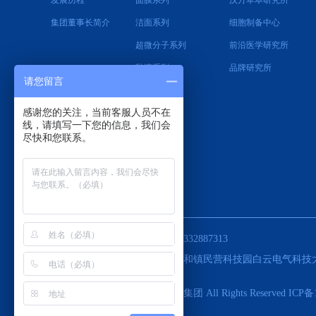
发展历程
面膜系列
汉方草本研究所
集团董事长简介
洁面系列
细胞制备中心
超微分子系列
前沿医学研究所
乳液系列
品牌研究所
请您留言
水露系列
感谢您的关注，当前客服人员不在
套盒系列
线，请填写一下您的信息，我们会
彩妆系列
尽快和您联系。
洗护系列
咨询热线：4008945886，13332887313
联系地址：广州市白云区太和镇民营科技园白云电气科技
Copyright © 2024广东美利妆业集团 All Rights Reserved
ICP备