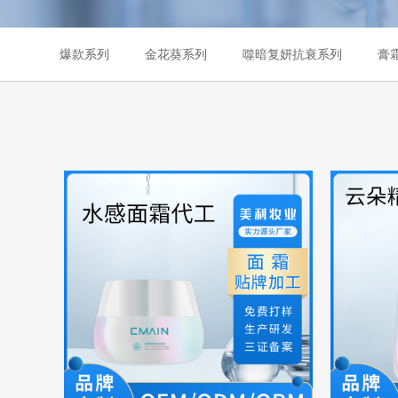
爆款系列
金花葵系列
噬暗复妍抗衰系列
膏