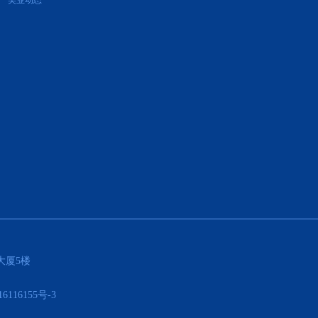
美业动态
大厦5楼
16116155号-3