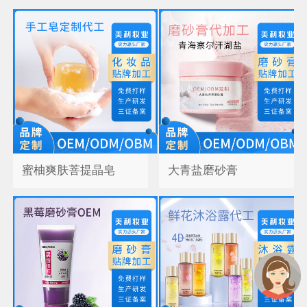
蜜柚爽肤菩提晶皂
大青盐磨砂膏