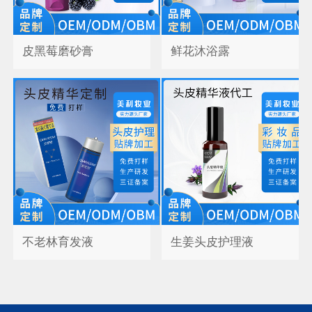
皮黑莓磨砂膏
鲜花沐浴露
不老林育发液
生姜头皮护理液